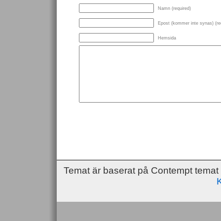
Namn (required)
Epost (kommer inte synas) (re
Hemsida
Temat är baserat på Contempt temat
K