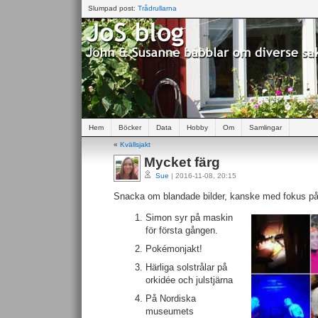
Slumpad post:
Trådrullarna
Hem
Böcker
Data
Hobby
Om
Samlingar
«
Kvällsjakt
Mycket färg
Sue
| 2016-11-08, 20:15
Snacka om blandade bilder, kanske med fokus på l
Simon syr på maskin
för första gången.
Pokémonjakt!
Härliga solstrålar på
orkidée och julstjärna
På Nordiska
museumets